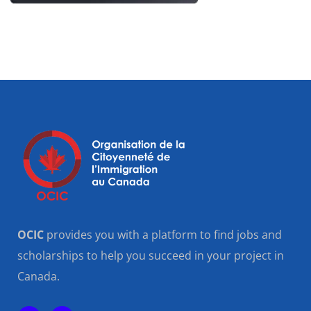
OCIC
provides you with a platform to find jobs and
scholarships to help you succeed in your project in
Canada.