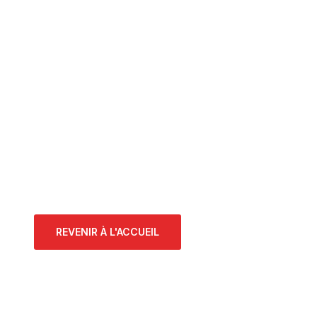
 ! Page non trouvée !
a page que vous recherchez n’existe pas.
retourner à la page d’accueil du site.
REVENIR À L'ACCUEIL